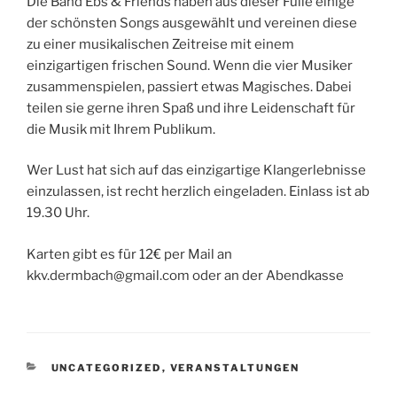
Die Band Ebs & Friends haben aus dieser Fülle einige
der schönsten Songs ausgewählt und vereinen diese
zu einer musikalischen Zeitreise mit einem
einzigartigen frischen Sound. Wenn die vier Musiker
zusammenspielen, passiert etwas Magisches. Dabei
teilen sie gerne ihren Spaß und ihre Leidenschaft für
die Musik mit Ihrem Publikum.
Wer Lust hat sich auf das einzigartige Klangerlebnisse
einzulassen, ist recht herzlich eingeladen. Einlass ist ab
19.30 Uhr.
Karten gibt es für 12€ per Mail an
kkv.dermbach@gmail.com oder an der Abendkasse
KATEGORIEN
UNCATEGORIZED
,
VERANSTALTUNGEN