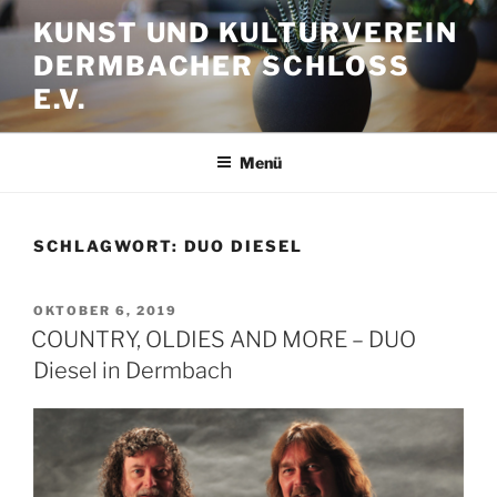
Zum
KUNST UND KULTURVEREIN
Inhalt
DERMBACHER SCHLOSS
springen
E.V.
Menü
SCHLAGWORT:
DUO DIESEL
VERÖFFENTLICHT
OKTOBER 6, 2019
AM
COUNTRY, OLDIES AND MORE – DUO
Diesel in Dermbach